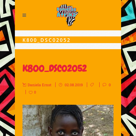
K800_DSC02052
K800_DSC02052
Daniela Ernst
02.08.2019
0
0