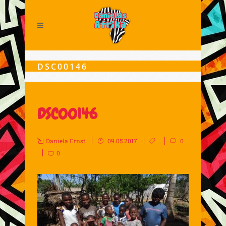
DSC00146
DSC00146
Daniela Ernst
09.05.2017
0
0