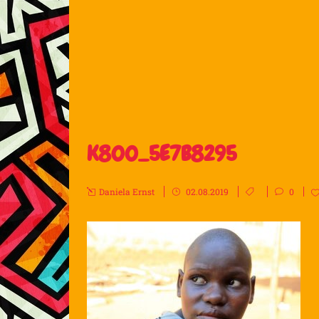
K800_5E7B8295
Daniela Ernst
02.08.2019
0