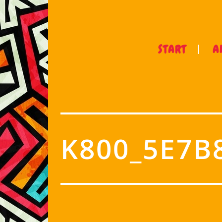
START
A
K800_5E7B