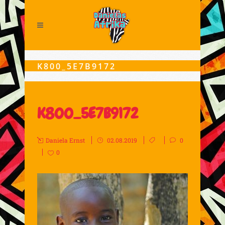
K800_5E7B9172
K800_5E7B9172
Daniela Ernst
02.08.2019
0
0