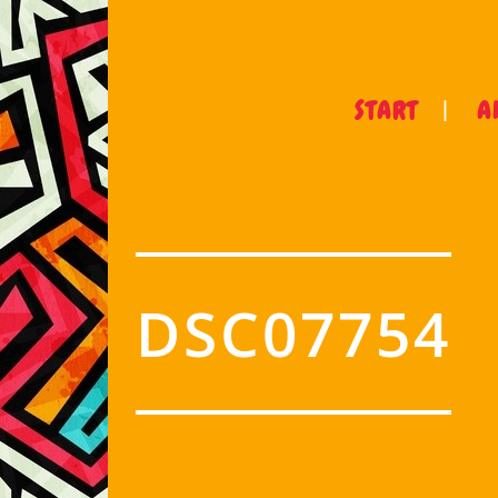
START
A
DSC07754