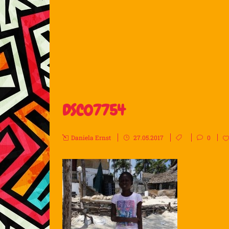
DSC07754
Daniela Ernst
27.05.2017
0