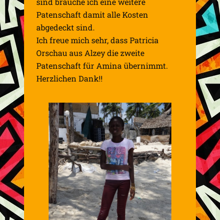
sind brauche ich eine weitere
Patenschaft damit alle Kosten
abgedeckt sind.
Ich freue mich sehr, dass Patricia
Orschau aus Alzey
die zweite
Patenschaft für Amina übernimmt.
Herzlichen Dank!!