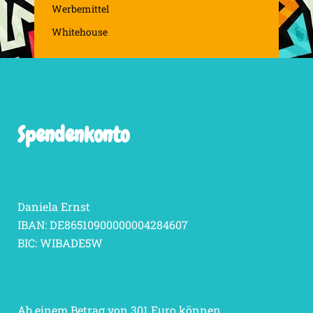
Werbemittel
Whitehouse
Spendenkonto
Daniela Ernst
IBAN: DE86510900000004284607
BIC: WIBADE5W
Ab einem Betrag von 301 Euro können