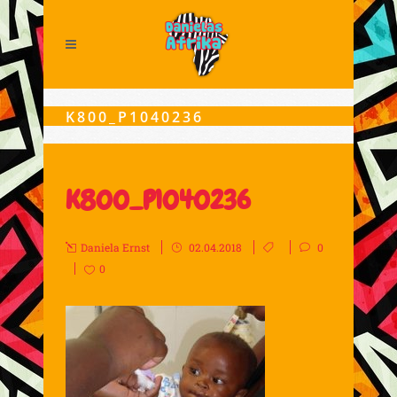
K800_P1040236
K800_P1040236
Daniela Ernst
02.04.2018
0
0