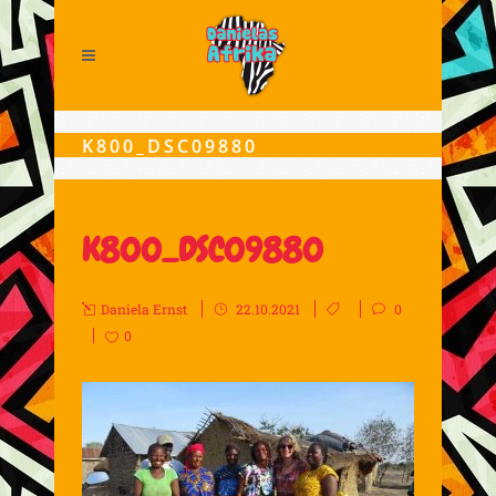
K800_DSC09880
K800_DSC09880
Daniela Ernst
22.10.2021
0
0