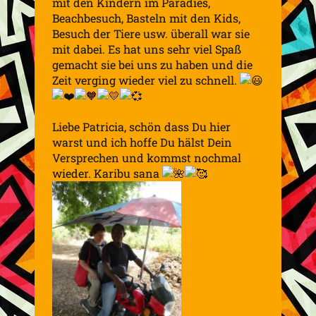
mit den Kindern im Paradies,
Beachbesuch, Basteln mit den Kids,
Besuch der Tiere usw. überall war sie
mit dabei. Es hat uns sehr viel Spaß
gemacht sie bei uns zu haben und die
Zeit verging wieder viel zu schnell.
Liebe Patricia, schön dass Du hier
warst und ich hoffe Du hälst Dein
Versprechen und kommst nochmal
wieder. Karibu sana