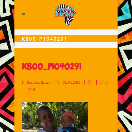
K800_P1040291
K800_P1040291
Daniela Ernst
02.04.2018
0
0