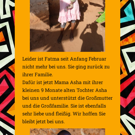
Leider ist Fatma seit Anfang Februar
nicht mehr bei uns. Sie ging zurück zu
ihrer Familie.
Dafür ist jetzt Mama Asha mit ihrer
kleinen 9 Monate alten Tochter Asha
bei uns und unterstützt die Großmutter
und die Großfamilie. Sie ist ebenfalls
sehr liebe und fleißig. Wir hoffen Sie
bleibt jetzt bei uns.