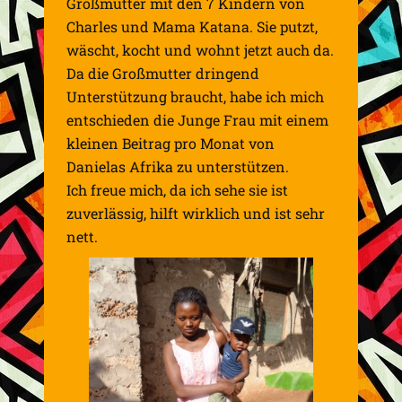
Großmutter mit den 7 Kindern von
Charles und Mama Katana. Sie putzt,
wäscht, kocht und wohnt jetzt auch da.
Da die Großmutter dringend
Unterstützung braucht, habe ich mich
entschieden die Junge Frau mit einem
kleinen Beitrag pro Monat von
Danielas Afrika zu unterstützen.
Ich freue mich, da ich sehe sie ist
zuverlässig, hilft wirklich und ist sehr
nett.