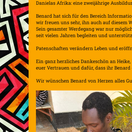
Danielas Afrika: eine zweijährige Ausbild
Benard hat sich für den Bereich Informat
wir freuen uns sehr, ihn auch auf diesem 
Sein gesamter Werdegang war nur möglich 
seit vielen Jahren begleiten und unterstü
Patenschaften verändern Leben und eröf
Ein ganz herzliches Dankeschön an Heike, B
euer Vertrauen und dafür, dass ihr Benard
Wir wünschen Benard von Herzen alles Gut