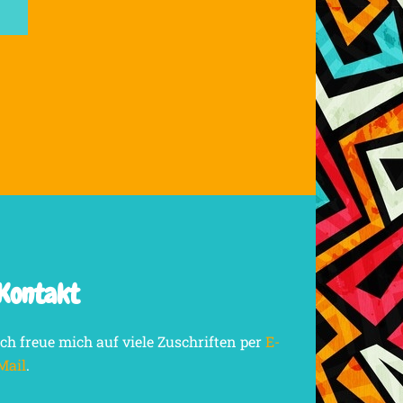
Kontakt
Ich freue mich auf viele Zuschriften per
E-
Mail
.