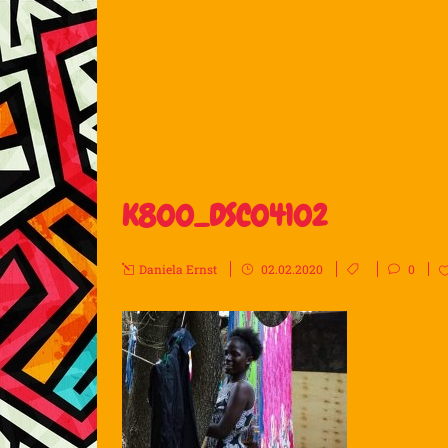
K800_DSC04102
Daniela Ernst
02.02.2020
0