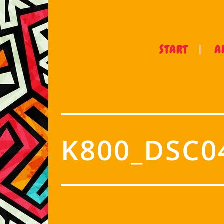
START
A
K800_DSC0