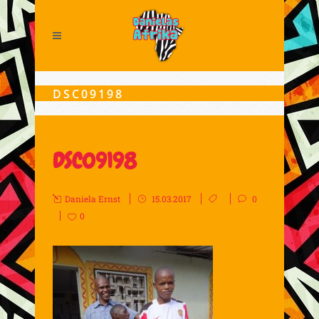
DSC09198
DSC09198
Daniela Ernst
15.03.2017
0
0