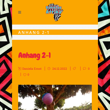
ANHANG 2-1
Anhang 2-1
Daniela Ernst
24.12.2022
0
0