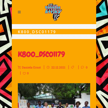
K800_DSC01179
K800_DSC01179
Daniela Ernst
22.12.2021
0
0