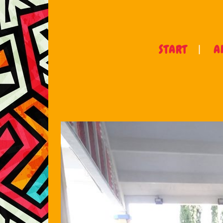
START
A