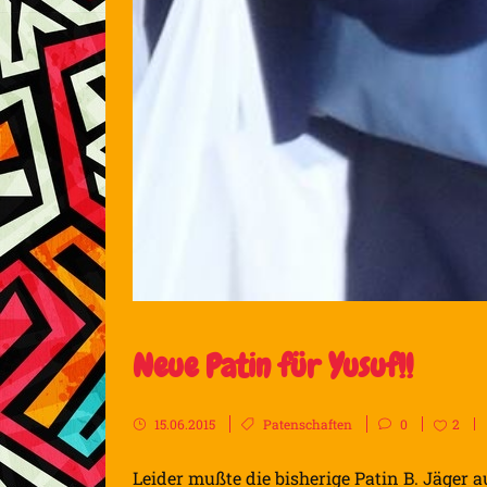
Neue Patin für Yusuf!!
15.06.2015
Patenschaften
0
2
Leider mußte die bisherige Patin B. Jäger 