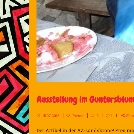
Ausstellung im Guntersblu
15.07.2015
Presse
0
1
Sha
Der Artikel in der AZ-Landskrone! Freu mic