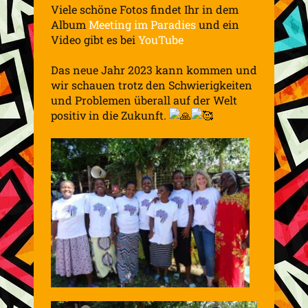
Viele schöne Fotos findet Ihr in dem
Album
Meeting im Paradies
und ein
Video gibt es bei
YouTube
Das neue Jahr 2023 kann kommen und
wir schauen trotz den Schwierigkeiten
und Problemen überall auf der Welt
positiv in die Zukunft.