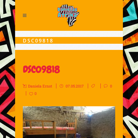
DSC09818
DSC09818
Daniela Ernst
07.05.2017
0
0