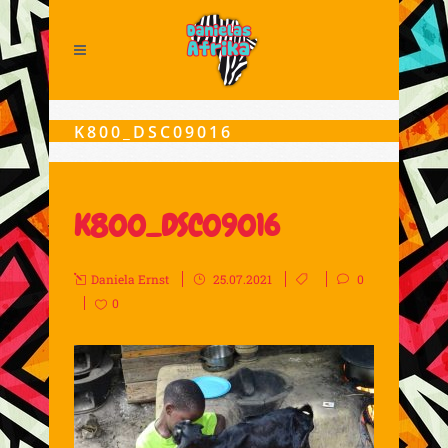
K800_DSC09016
K800_DSC09016
Daniela Ernst
25.07.2021
0
0