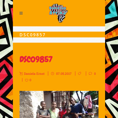
DSC09857
DSC09857
Daniela Ernst
07.05.2017
0
0