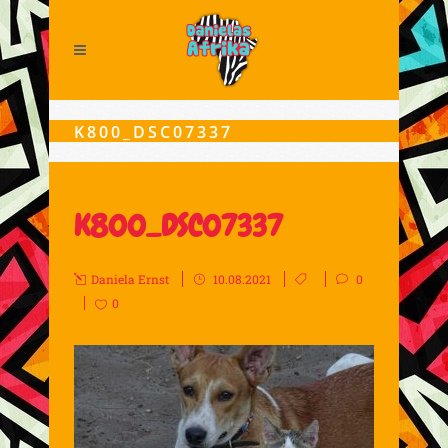
K800_DSC07337
K800_DSC07337
Daniela Ernst
10.08.2021
0
0