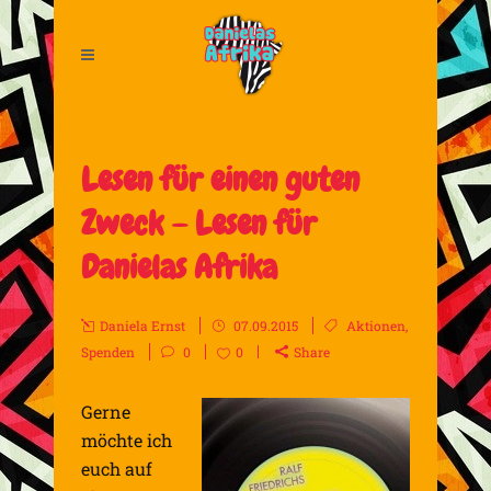
Lesen für einen guten
Zweck – Lesen für
Danielas Afrika
Daniela Ernst
07.09.2015
Aktionen
,
Spenden
0
0
Share
Gerne
möchte ich
euch auf