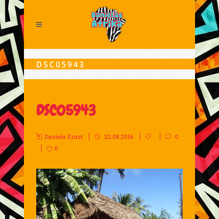
DSC05943
DSC05943
Daniela Ernst
22.08.2016
0
0