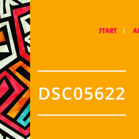
START
A
DSC05622