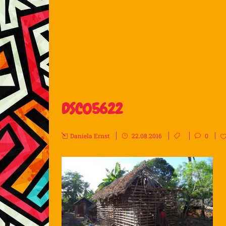
DSC05622
Daniela Ernst
22.08.2016
0