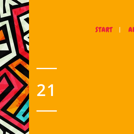
START
A
21