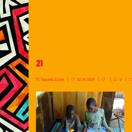
21
Daniela Ernst
22.06.2019
0