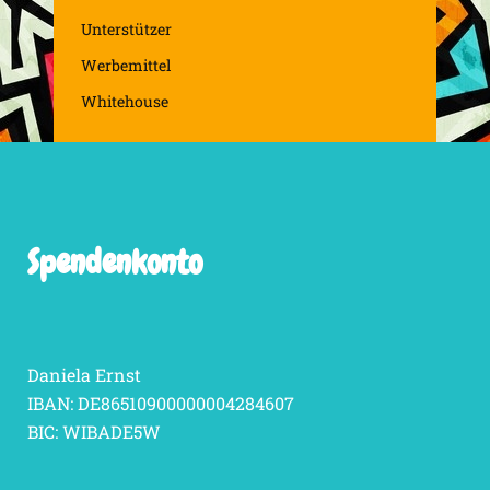
Unterstützer
Werbemittel
Whitehouse
Spendenkonto
Daniela Ernst
IBAN: DE86510900000004284607
BIC: WIBADE5W