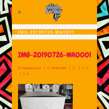
IMG-20190726-WA0001
IMG-20190726-WA0001
Daniela Ernst
03.08.2019
0
0