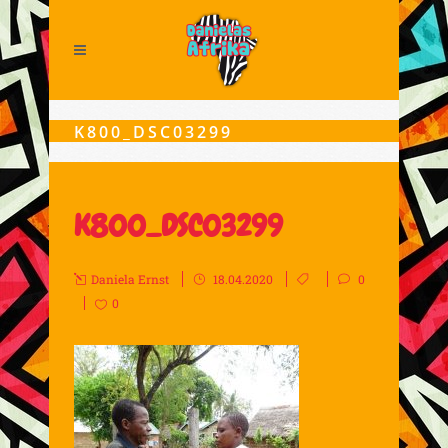
K800_DSC03299
K800_DSC03299
Daniela Ernst
18.04.2020
0
0