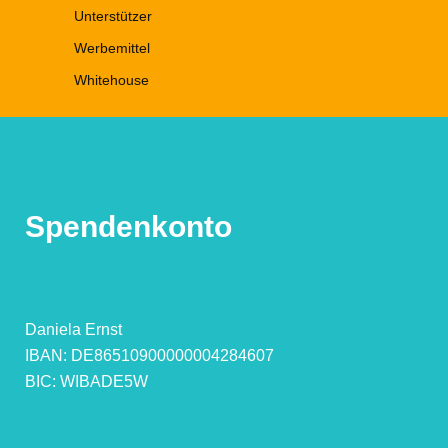
Unterstützer
Werbemittel
Whitehouse
Spendenkonto
Daniela Ernst
IBAN: DE86510900000004284607
BIC: WIBADE5W