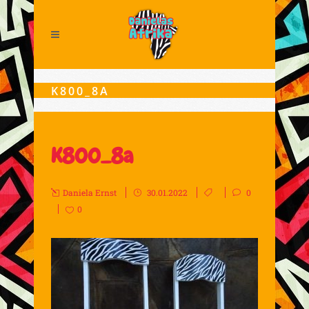
K800_8A
K800_8a
Daniela Ernst
30.01.2022
0
0