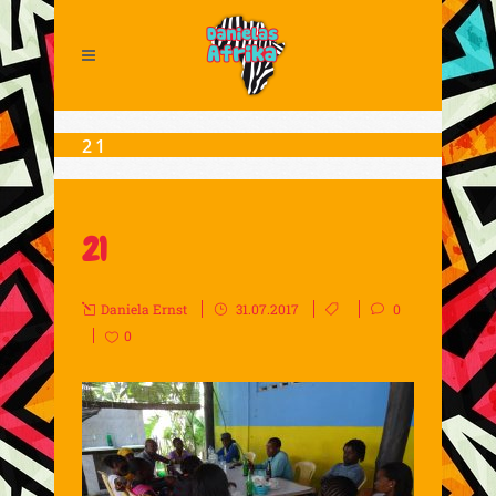
21
21
Daniela Ernst
31.07.2017
0
0