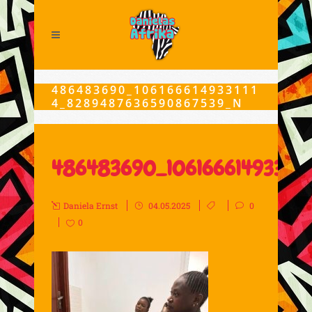
486483690_106166614933111
4_8289487636590867539_N
486483690_10616661493311
Daniela Ernst
04.05.2025
0
0