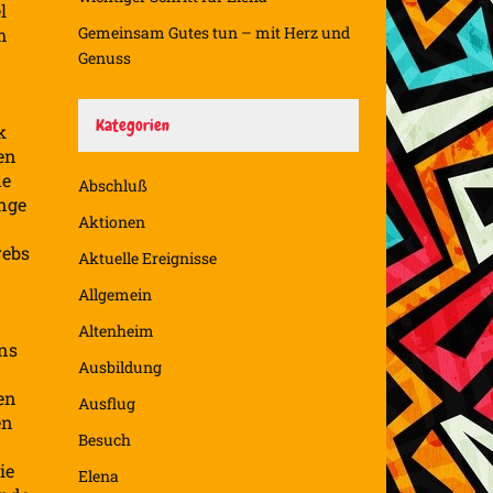
l
Gemeinsam Gutes tun – mit Herz und
m
Genuss
Kategorien
k
fen
de
Abschluß
ange
Aktionen
rebs
Aktuelle Ereignisse
Allgemein
Altenheim
uns
Ausbildung
en
Ausflug
en
Besuch
ie
Elena