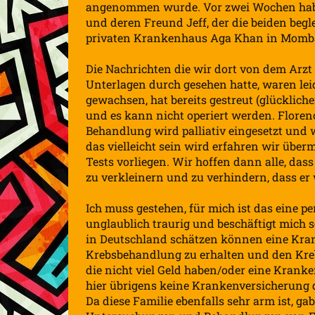
angenommen wurde. Vor zwei Wochen habe
und deren Freund Jeff, der die beiden begle
privaten Krankenhaus Aga Khan in Momba
Die Nachrichten die wir dort von dem Arzt
Unterlagen durch gesehen hatte, waren leide
gewachsen, hat bereits gestreut (glückliche
und es kann nicht operiert werden. Floren
Behandlung wird palliativ eingesetzt und 
das vielleicht sein wird erfahren wir über
Tests vorliegen. Wir hoffen dann alle, d
zu verkleinern und zu verhindern, dass er 
Ich muss gestehen, für mich ist das eine 
unglaublich traurig und beschäftigt mich 
in Deutschland schätzen können eine Kran
Krebsbehandlung zu erhalten und den Krebs
die nicht viel Geld haben/oder eine Krank
hier übrigens keine Krankenversicherung d
Da diese Familie ebenfalls sehr arm ist, ga