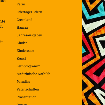
ände
Farm
Feiertage+Feiern
Greenland
nte
nn
Hamza
Jahresausgaben
it
Kinder
Kinderoase
Kunst
Lernprogramm
Medizinische Nothilfe
Paradies
Patenschaften
Präsentation
Presse