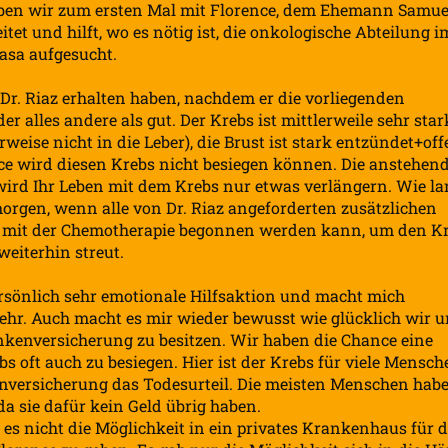
n wir zum ersten Mal mit Florence, dem Ehemann Samue
itet und hilft, wo es nötig ist, die onkologische Abteilung i
sa aufgesucht.
 Dr. Riaz erhalten haben, nachdem er die vorliegenden
r alles andere als gut. Der Krebs ist mittlerweile sehr star
rweise nicht in die Leber), die Brust ist stark entzündet+of
ce wird diesen Krebs nicht besiegen können. Die anstehen
wird Ihr Leben mit dem Krebs nur etwas verlängern. Wie l
morgen, wenn alle von Dr. Riaz angeforderten zusätzlichen
ass mit der Chemotherapie begonnen werden kann, um den K
weiterhin streut.
persönlich sehr emotionale Hilfsaktion und macht mich
sehr. Auch macht es mir wieder bewusst wie glücklich wir 
kenversicherung zu besitzen. Wir haben die Chance eine
 oft auch zu besiegen. Hier ist der Krebs für viele Mensch
enversicherung das Todesurteil. Die meisten Menschen hab
a sie dafür kein Geld übrig haben.
b es nicht die Möglichkeit in ein privates Krankenhaus für d