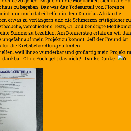
ence zu gehen. Es gab nur die Möglichkeit sich in die H
aus zu begeben. Das war das Todesurteil von Florence.
nn ich nur noch dabei helfen in dem Danielas Afrika die
n etwas zu verlängern und die Schmerzen erträglicher zu
rztbesuche, verschiedene Tests, CT und benötigte Medikame
so eine Summe zu bezahlen. Am Donnerstag erfahren wir da
 ungefähr auf mein Projekt zu kommt. Jeff der Freund ist
n für die Krebsbehandlung zu finden.
helfen, weil Ihr so wunderbar und großartig mein Projekt m
r dankbar. Ohne Euch geht das nicht!!! Danke Danke…