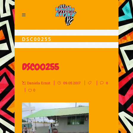
DSC00255
DSC00255
Daniela Ernst
09.05.2017
0
0