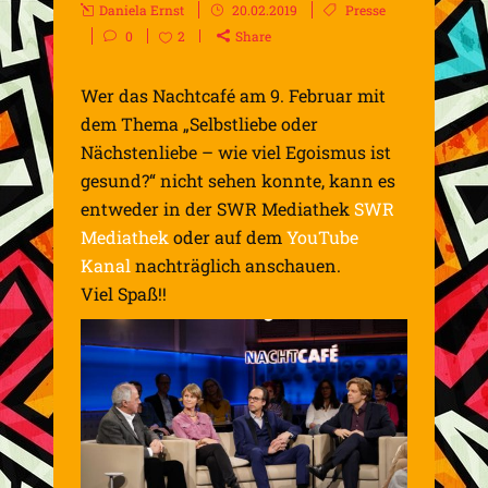
Daniela Ernst
20.02.2019
Presse
0
2
Share
Wer das Nachtcafé am 9. Februar mit
dem Thema „Selbstliebe oder
Nächstenliebe – wie viel Egoismus ist
gesund?“ nicht sehen konnte, kann es
entweder in der SWR Mediathek
SWR
Mediathek
oder auf dem
YouTube
Kanal
nachträglich anschauen.
Viel Spaß!!