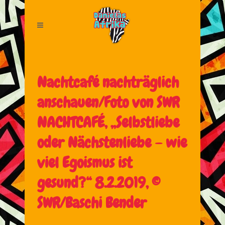
Nachtcafé nachträglich
anschauen/Foto von SWR
NACHTCAFÉ, „Selbstliebe
oder Nächstenliebe – wie
viel Egoismus ist
gesund?“ 8.2.2019, ©
SWR/Baschi Bender