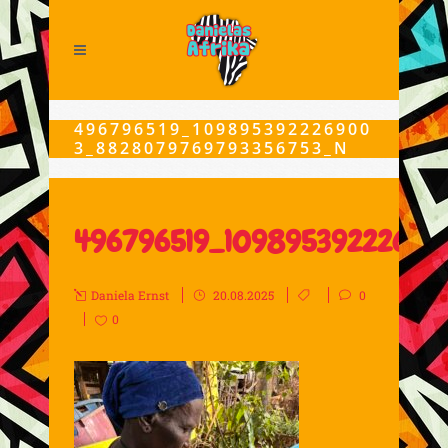
496796519_109895392226900
3_8828079769793356753_N
496796519_1098953922269
Daniela Ernst
20.08.2025
0
0