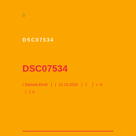
DSC07534
DSC07534
Daniela Ernst
21.12.2016
0
0