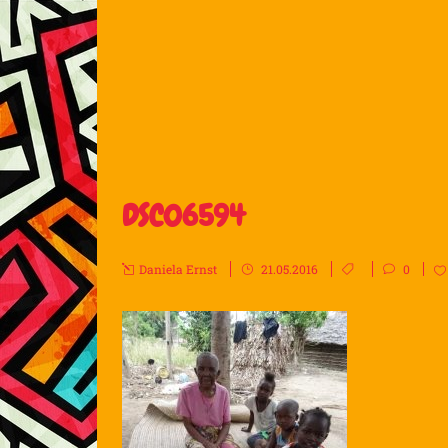
DSC06594
Daniela Ernst
21.05.2016
0