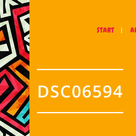
START
A
DSC06594