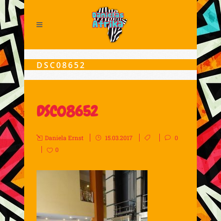
DSC08652
DSC08652
Daniela Ernst
15.03.2017
0
0