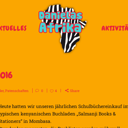
KTUELLES
AKTIVIT
2016
der
,
Patenschaften
0
4
Share
Heute hatten wir unseren jährlichen Schulbüchereinkauf i
typischen kenyanischen Buchladen „Salmanji Books &
Stationers“ in Mombasa.