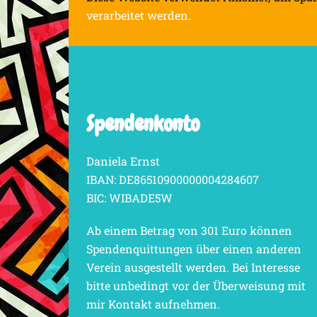
verarbeitet werden.
Spendenkonto
Daniela Ernst
IBAN: DE86510900000004284607
BIC: WIBADE5W
Ab einem Betrag von 301 Euro können
Spendenquittungen über einen anderen
Verein ausgestellt werden. Bei Interesse
bitte unbedingt vor der Überweisung mit
mir Kontakt aufnehmen.