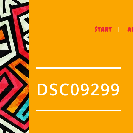
START
A
DSC09299