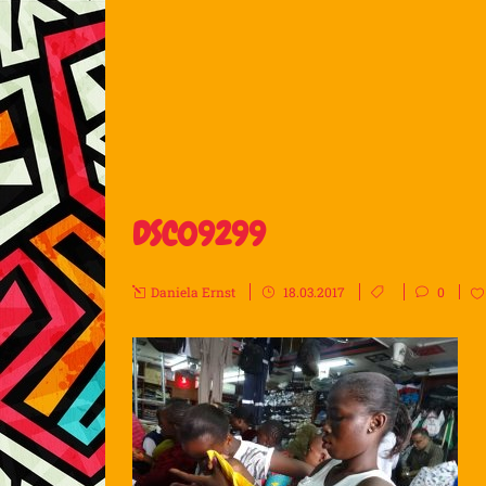
DSC09299
Daniela Ernst
18.03.2017
0