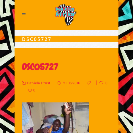
DSC05727
DSC05727
Daniela Ernst
21.05.2016
0
0