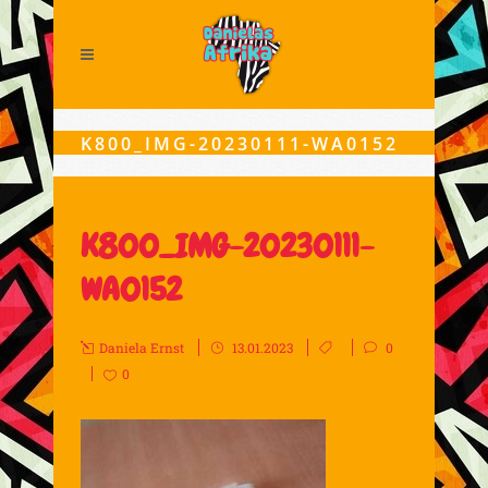
K800_IMG-20230111-WA0152
K800_IMG-20230111-
WA0152
Daniela Ernst
13.01.2023
0
0