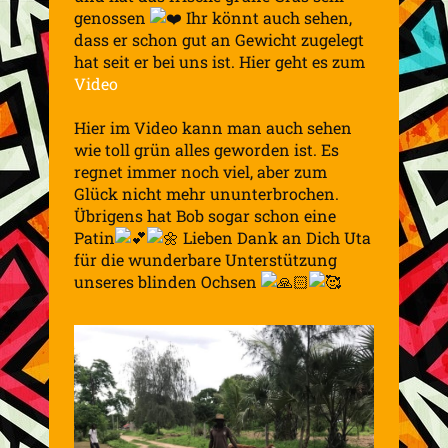
genossen
Ihr könnt auch sehen,
dass er schon gut an Gewicht zugelegt
hat seit er bei uns ist. Hier geht es zum
Video
Hier im Video kann man auch sehen
wie toll grün alles geworden ist. Es
regnet immer noch viel, aber zum
Glück nicht mehr ununterbrochen.
Übrigens hat Bob sogar schon eine
Patin
Lieben Dank an Dich Uta
für die wunderbare Unterstützung
unseres blinden Ochsen