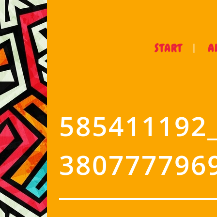
START
A
585411192
380777796