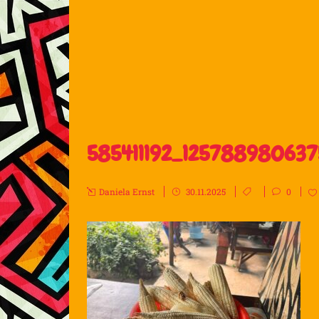
585411192_125788980637
Daniela Ernst
30.11.2025
0