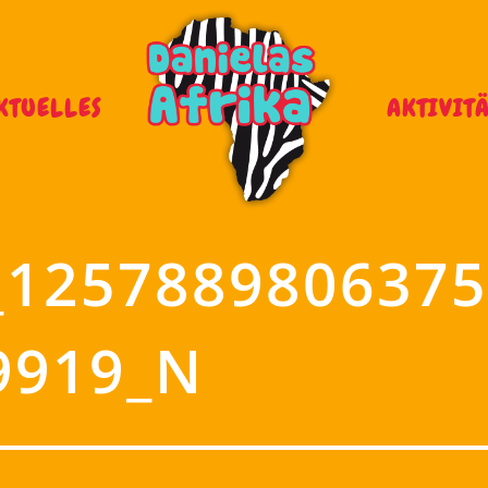
KTUELLES
AKTIVIT
_1257889806375
9919_N