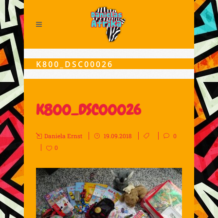
K800_DSC00026
K800_DSC00026
Daniela Ernst
19.09.2018
0
0