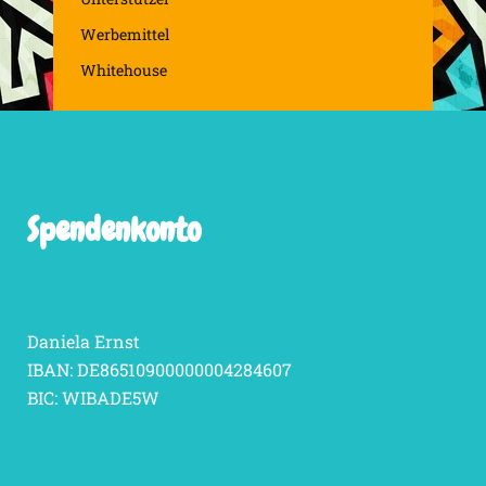
Werbemittel
Whitehouse
Spendenkonto
Daniela Ernst
IBAN: DE86510900000004284607
BIC: WIBADE5W