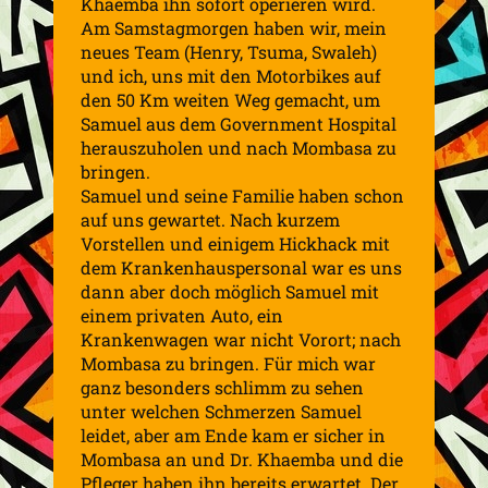
Khaemba
ihn sofort operieren wird.
Am Samstagmorgen haben wir, mein
neues Team (Henry,
Tsuma
,
Swaleh
)
und ich, uns mit den
Motorbikes
auf
den 50 Km weiten Weg gemacht, um
Samuel aus dem
Government
Hospital
herauszuholen und nach Mombasa zu
bringen.
Samuel und seine Familie haben schon
auf uns gewartet. Nach kurzem
Vorstellen und einigem Hickhack mit
dem Krankenhauspersonal war es uns
dann aber doch möglich Samuel mit
einem privaten Auto, ein
Krankenwagen war nicht Vorort; nach
Mombasa zu bringen. Für mich war
ganz besonders schlimm zu sehen
unter welchen Schmerzen Samuel
leidet, aber am Ende kam er sicher in
Mombasa an und Dr.
Khaemba
und die
Pfleger haben ihn bereits erwartet. Der